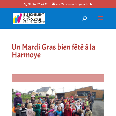
02 96 32 42 12
eco22.st-martin@e-c.bzh
Un Mardi Gras bien fêté à la
Harmoye