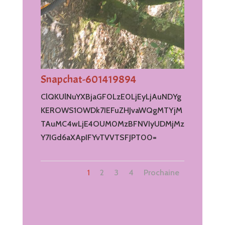
Snapchat-601419894
ClQKUlNuYXBjaGF0LzE0LjEyLjAuNDYg
KEROWS1OWDk7IEFuZHJvaWQgMTYjM
TAuMC4wLjE4OUM0MzBFNVIyUDMjMz
Y7IGd6aXApIFYvTVVTSFJPT00=
1
2
3
4
Prochaine