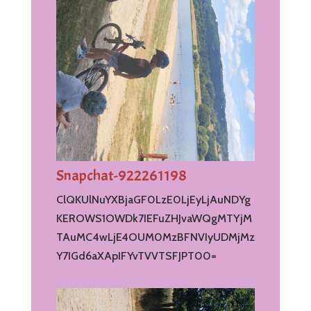
Snapchat-922261198
ClQKUlNuYXBjaGF0LzE0LjEyLjAuNDYg
KEROWS1OWDk7IEFuZHJvaWQgMTYjM
TAuMC4wLjE4OUM0MzBFNVIyUDMjMz
Y7IGd6aXApIFYvTVVTSFJPT00=