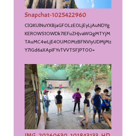
Snapchat-1025422960
ClQKUlNuYXBjaGF0LzE0LjEyLjAuNDYg
KEROWS1OWDk7IEFuZHJvaWQgMTYjM
TAuMC4wLjE4OUM0MzBFNVIyUDMjMz
Y7IGd6aXApIFYvTVVTSFJPT00=
IMG_20260630_101843133_HD