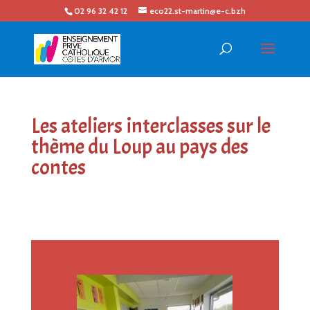
02 96 32 42 12
eco22.st-martin@e-c.bzh
Les ateliers interclasses sur le
thème du Loup au pays des
contes