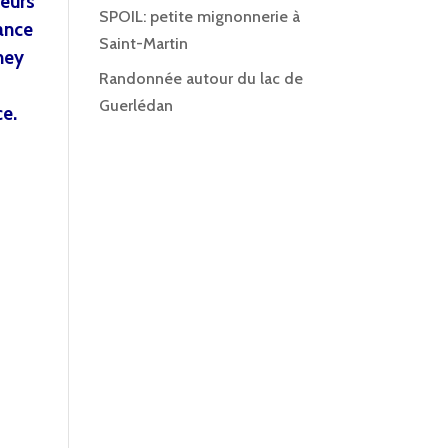
eurs
SPOIL: petite mignonnerie à
éance
Saint-Martin
ney
Randonnée autour du lac de
Guerlédan
ce.