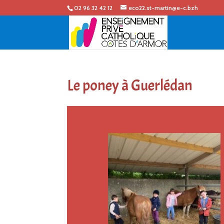
02 96 32 42 12
eco22.st-martin@e-c.bzh
Le poney à Guerlédan