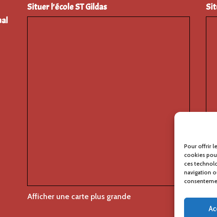
Situer l’école ST Gildas
Sit
al
Pour offrir 
cookies pour
ces technol
navigation ou
consentement
Afficher une carte plus grande
Aff
Ac