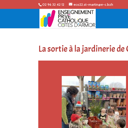
02 96 32 42 12
eco22.st-martin@e-c.bzh
La sortie à la jardinerie de