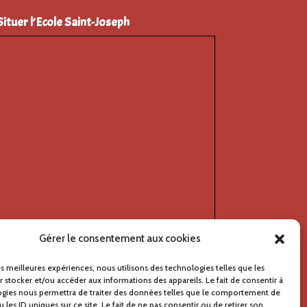
Situer l’Ecole Saint-Joseph
Gérer le consentement aux cookies
les meilleures expériences, nous utilisons des technologies telles que les
 stocker et/ou accéder aux informations des appareils. Le fait de consentir à
Afficher une carte plus grande
ogies nous permettra de traiter des données telles que le comportement de
 les ID uniques sur ce site. Le fait de ne pas consentir ou de retirer son