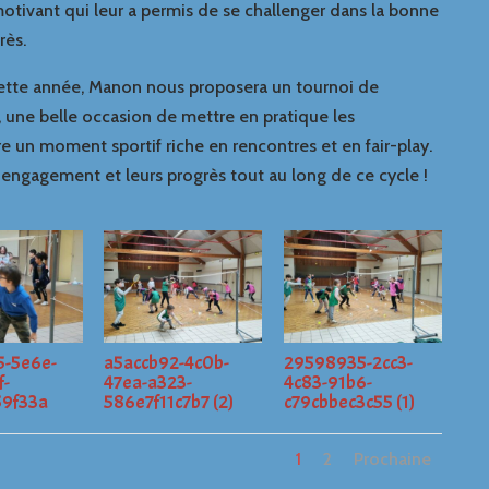
otivant qui leur a permis de se challenger dans la bonne
rès.
 ! Cette année, Manon nous proposera un tournoi de
 une belle occasion de mettre en pratique les
 un moment sportif riche en rencontres et en fair-play.
r engagement et leurs progrès tout au long de ce cycle !
-5e6e-
a5accb92-4c0b-
29598935-2cc3-
f-
47ea-a323-
4c83-91b6-
9f33a
586e7f11c7b7 (2)
c79cbbec3c55 (1)
1
2
Prochaine