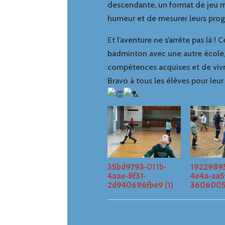
descendante, un format de jeu m
humeur et de mesurer leurs prog
Et l’aventure ne s’arrête pas là
badminton avec une autre école,
compétences acquises et de vivre
Bravo à tous les élèves pour leu
35bd9793-011b-
19229895
4aae-8f31-
4e4a-aa5
2d940696fbe9 (1)
3606005