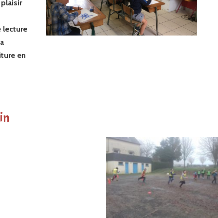
plaisir
 lecture
la
iture en
hin