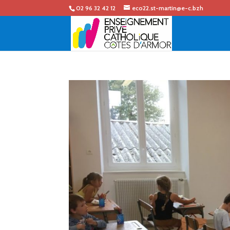
02 96 32 42 12
eco22.st-martin@e-c.bzh