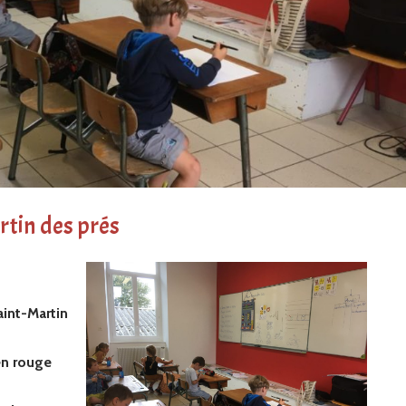
rtin des prés
aint-Martin
en rouge