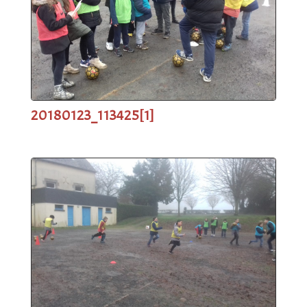
20180123_113425[1]